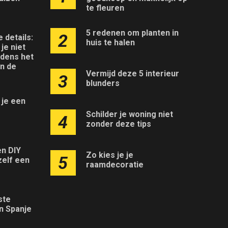
te fleuren
5 redenen om planten in
2
e details:
huis te halen
je niet
jdens het
an de
Vermijd deze 5 interieur
3
r
blunders
 je een
r
Schilder je woning niet
4
zonder deze tips
en DIY
Zo kies je je
5
zelf een
raamdecoratie
ste
n Spanje