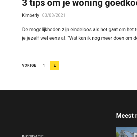
3 tips om je woning goedkoo
Kimberly
03/03/2021
De mogelijkheden zijn eindeloos als het gaat om het 
je jezelf wel eens af: “Wat kan ik nog meer doen om 
B
VORIGE
1
2
e
r
i
c
h
Meest 
t
e
INSPIRATIE