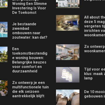
Woning Een Slimme
Investering Is Voor
De Toekomst
All about th
deze 5 mag 
Je bestaande
vergeten ti
zwembad
inrichten v
ombouwen naar
woonkame
zoutwater: kan dat?
Zo ontwerp
Een
woonkame
toekomstbestendig
e woning bouwen:
Belangrijke keuzes
voor comfort en
Tijd voor e
duurzaamheid
klus: maak 
lamp
Zo ontwerp je een
multifunctionele tuin
die elk seizoen
De 10 mooi
aantrekkelijk blijft
gebouwen i