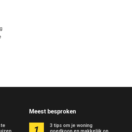
ag
e
Meest besproken
ste
3 tips om je woning
1
uizen
goedkoop en makkelijk op