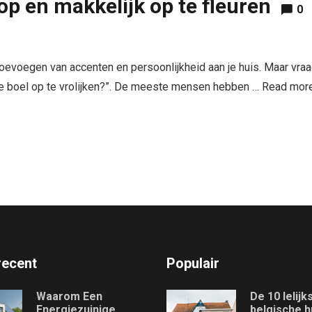
p en makkelijk op te fleuren
0
toevoegen van accenten en persoonlijkheid aan je huis. Maar vra
de boel op te vrolijken?”. De meeste mensen hebben …
Read mor
recent
Populair
Waarom Een
De 10 lelijk
Energiezuinige
belgische h