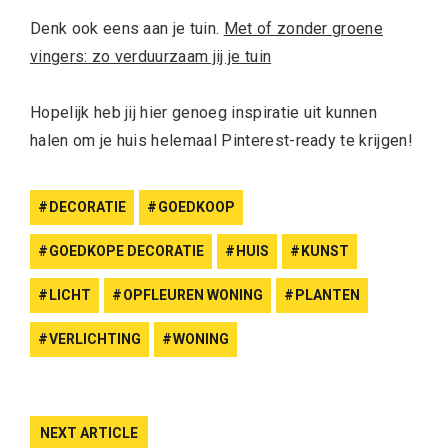
Denk ook eens aan je tuin.
Met of zonder groene
vingers: zo verduurzaam jij je tuin
Hopelijk heb jij hier genoeg inspiratie uit kunnen
halen om je huis helemaal Pinterest-ready te krijgen!
DECORATIE
GOEDKOOP
GOEDKOPE DECORATIE
HUIS
KUNST
LICHT
OPFLEUREN WONING
PLANTEN
VERLICHTING
WONING
NEXT ARTICLE