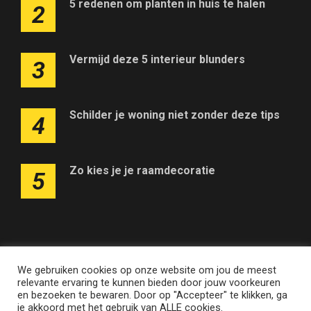
5 redenen om planten in huis te halen
2
Vermijd deze 5 interieur blunders
3
Schilder je woning niet zonder deze tips
4
Zo kies je je raamdecoratie
5
We gebruiken cookies op onze website om jou de meest
Adverteren op deze website
Contact
Disclaimer
relevante ervaring te kunnen bieden door jouw voorkeuren
Nieuwsbrief
Privacy
en bezoeken te bewaren. Door op "Accepteer" te klikken, ga
je akkoord met het gebruik van ALLE cookies.