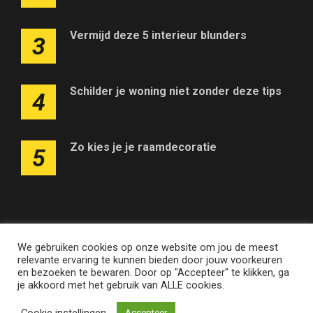
Vermijd deze 5 interieur blunders
3
Schilder je woning niet zonder deze tips
4
Zo kies je je raamdecoratie
5
We gebruiken cookies op onze website om jou de meest
Adverteren op deze website
Contact
Disclaimer
relevante ervaring te kunnen bieden door jouw voorkeuren
Nieuwsbrief
Privacy
en bezoeken te bewaren. Door op "Accepteer" te klikken, ga
je akkoord met het gebruik van ALLE cookies.
vlaamsearchitectuur.be • Merken en domeinen zijn eigendom
Cookie instellingen
Accepteer