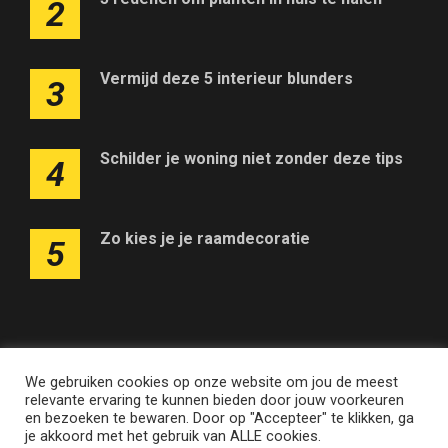
2
Vermijd deze 5 interieur blunders
3
Schilder je woning niet zonder deze tips
4
Zo kies je je raamdecoratie
5
We gebruiken cookies op onze website om jou de meest
Adverteren op deze website
Contact
Disclaimer
relevante ervaring te kunnen bieden door jouw voorkeuren
Nieuwsbrief
Privacy
en bezoeken te bewaren. Door op "Accepteer" te klikken, ga
je akkoord met het gebruik van ALLE cookies.