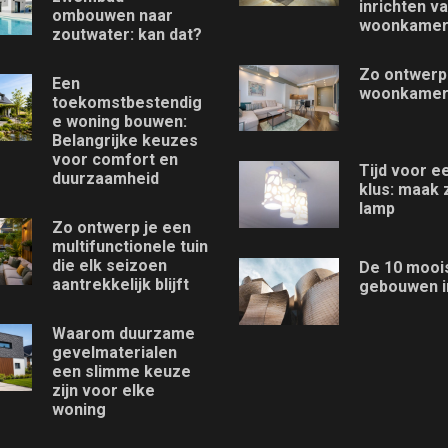
inrichten v
ombouwen naar
woonkame
zoutwater: kan dat?
Zo ontwerp
Een
woonkame
toekomstbestendig
e woning bouwen:
Belangrijke keuzes
voor comfort en
Tijd voor e
duurzaamheid
klus: maak 
lamp
Zo ontwerp je een
multifunctionele tuin
die elk seizoen
De 10 mooi
aantrekkelijk blijft
gebouwen i
Waarom duurzame
gevelmaterialen
een slimme keuze
zijn voor elke
woning