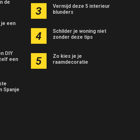
an de
Vermijd deze 5 interieur
3
r
blunders
 je een
r
Schilder je woning niet
4
zonder deze tips
en DIY
Zo kies je je
5
zelf een
raamdecoratie
ste
n Spanje