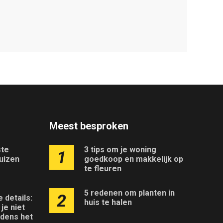
Meest besproken
ste
3 tips om je woning
1
uizen
goedkoop en makkelijk op
te fleuren
5 redenen om planten in
2
e details:
huis te halen
je niet
jdens het