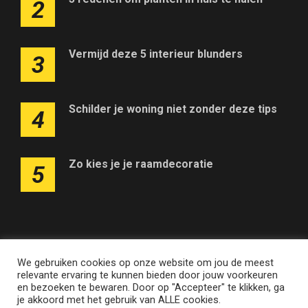
2
Vermijd deze 5 interieur blunders
3
Schilder je woning niet zonder deze tips
4
Zo kies je je raamdecoratie
5
We gebruiken cookies op onze website om jou de meest
Adverteren op deze website
Contact
Disclaimer
relevante ervaring te kunnen bieden door jouw voorkeuren
Nieuwsbrief
Privacy
en bezoeken te bewaren. Door op "Accepteer" te klikken, ga
je akkoord met het gebruik van ALLE cookies.