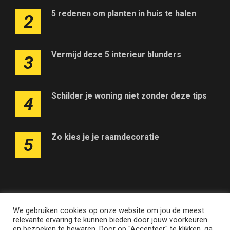
5 redenen om planten in huis te halen
2
Vermijd deze 5 interieur blunders
3
Schilder je woning niet zonder deze tips
4
Zo kies je je raamdecoratie
5
We gebruiken cookies op onze website om jou de meest
Adverteren op deze website
Contact
Disclaimer
relevante ervaring te kunnen bieden door jouw voorkeuren
Nieuwsbrief
Privacy
en bezoeken te bewaren. Door op "Accepteer" te klikken, ga