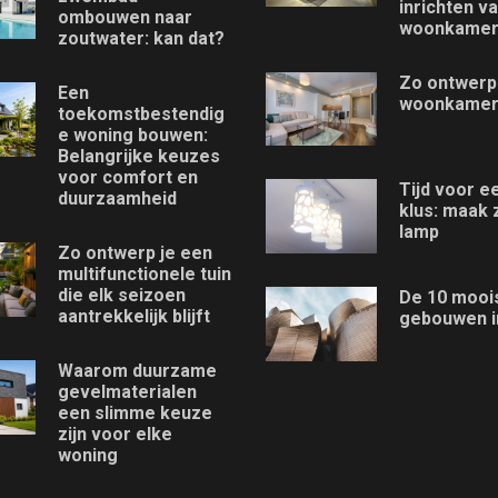
inrichten v
ombouwen naar
woonkame
zoutwater: kan dat?
Zo ontwerp
Een
woonkame
toekomstbestendig
e woning bouwen:
Belangrijke keuzes
voor comfort en
Tijd voor e
duurzaamheid
klus: maak 
lamp
Zo ontwerp je een
multifunctionele tuin
die elk seizoen
De 10 mooi
aantrekkelijk blijft
gebouwen i
Waarom duurzame
gevelmaterialen
een slimme keuze
zijn voor elke
woning