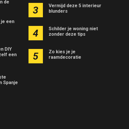
an de
Vermijd deze 5 interieur
3
r
blunders
 je een
r
Schilder je woning niet
4
zonder deze tips
en DIY
Zo kies je je
5
zelf een
raamdecoratie
ste
n Spanje