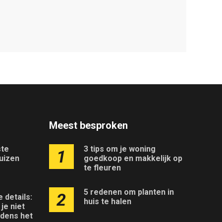
Meest besproken
ste
3 tips om je woning
1
uizen
goedkoop en makkelijk op
te fleuren
5 redenen om planten in
2
e details:
huis te halen
je niet
jdens het