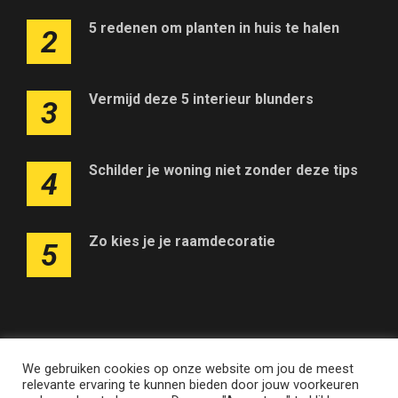
5 redenen om planten in huis te halen
2
Vermijd deze 5 interieur blunders
3
Schilder je woning niet zonder deze tips
4
Zo kies je je raamdecoratie
5
We gebruiken cookies op onze website om jou de meest
Adverteren op deze website
Contact
Disclaimer
relevante ervaring te kunnen bieden door jouw voorkeuren